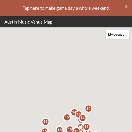
x
Tap here to make game day a whole weekend.
Austin Music Venue Map
My Location
149
143
145
155
147
148
146
144
162
150
136
142
135
131
156
138
132
137
166
110
128
140
153
113
159
134
141