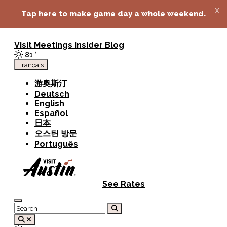
top-anchor
top-anchor
x
Tap here to make game day a whole weekend.
Visit
Meetings
Insider Blog
81
°
Français
游奥斯汀
Deutsch
English
Español
日本
오스틴 방문
Português
See Rates