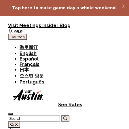
top-anchor
top-anchor
x
Tap here to make game day a whole weekend.
Visit
Meetings
Insider Blog
95.9
°
Deutsch
游奥斯汀
English
Español
Français
日本
오스틴 방문
Português
See Rates