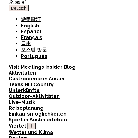
95.9
°
Deutsch
游奥斯汀
English
Español
Français
日本
오스틴 방문
Português
Visit
Meetings
Insider Blog
Aktivitäten
Gastronomie in Austin
Texas Hill Country
Unterkünfte
Outdoor-Aktivitäten
Live-Musik
Reiseplanung
Einkaufsmöglichkeiten
Sport in Austin erleben
Viertel
Wetter und Klima